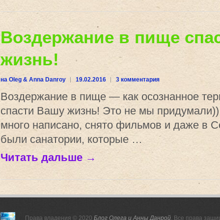
Воздержание в пище спа
жизнь!
на Oleg & Anna Danroy
19.02.2016
3 комментария
Воздержание в пище — как осознанное тер
спасти Вашу жизнь! Это не мы придумали))
много написано, снято фильмов и даже в 
были санатории, которые …
Читать дальше →
Права владения © 2020
Блог Олега и Анны Данрой
. Все права защ